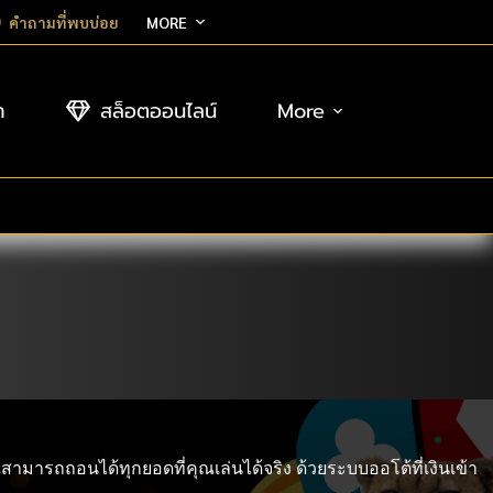
คำถามที่พบบ่อย
MORE
า
สล็อตออนไลน์
More
ามารถถอนได้ทุกยอดที่คุณเล่นได้จริง ด้วยระบบออโต้ที่เงินเข้า